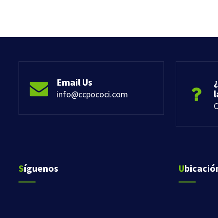
Email Us
¿
info@ccpococi.com
C
Síguenos
Ubicació