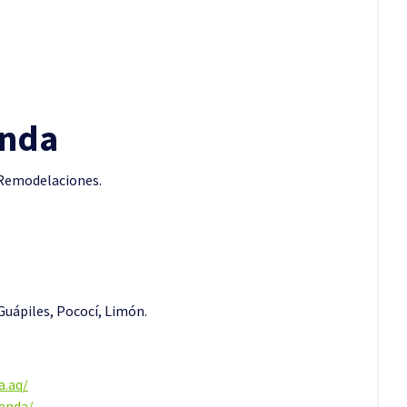
enda
 Remodelaciones.
uápiles, Pococí, Limón.
a.aq/
enda/