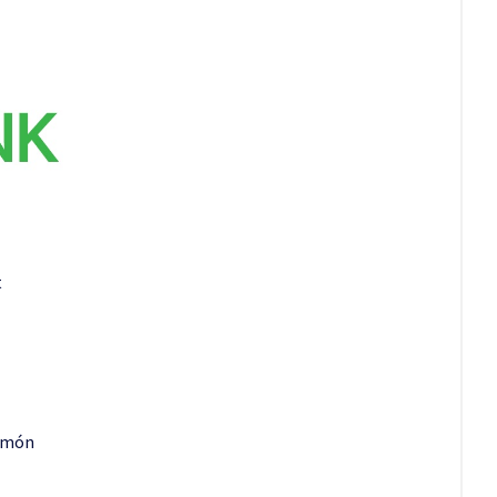
t
Limón