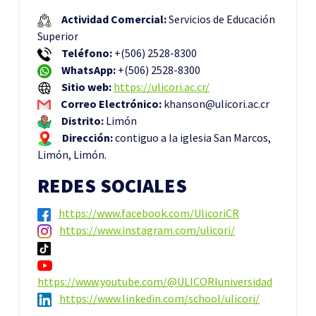
Actividad Comercial:
Servicios de Educación
Superior
Teléfono:
+(506) 2528-8300
WhatsApp:
+(506) 2528-8300
Sitio web:
https://ulicori.ac.cr/
Correo Electrónico:
khanson@ulicori.ac.cr
Distrito:
Limón
Dirección:
contiguo a la iglesia San Marcos,
Limón, Limón.
REDES SOCIALES
https://www.facebook.com/UlicoriCR
https://www.instagram.com/ulicori/
https://www.youtube.com/@ULICORIuniversidad
https://www.linkedin.com/school/ulicori/