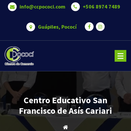
Saltar
info@ccpococi.com
+506 8974 7489
al
contenido
Guápiles, Pococí
Cámara de Comercio de Pococí es una Somos una organización que trabaja para brindar bienestar 
oportunidades a nuestros asociados.
Centro Educativo San
Francisco de Asís Cariari