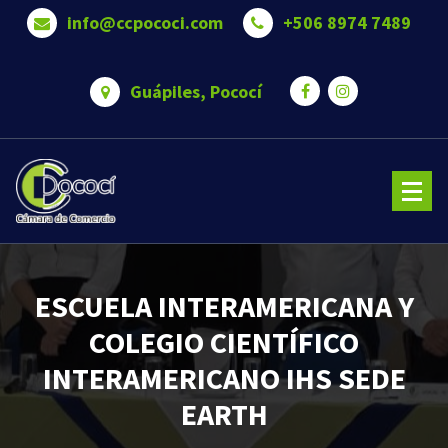
Saltar
info@ccpococi.com
+506 8974 7489
al
contenido
Guápiles, Pococí
Cámara de Comercio de Pococí es una Somos una organización que trabaja para brindar bienestar 
oportunidades a nuestros asociados.
ESCUELA INTERAMERICANA Y
COLEGIO CIENTÍFICO
INTERAMERICANO IHS SEDE
EARTH