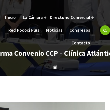
Inicio
La Cámara
Directorio Comercial
Red Pococí Plus
Noticias
Congresos
brindar bienestar y oportunidades a nuestros asociados.
Contacto
irma Convenio CCP – Clínica Atlánti