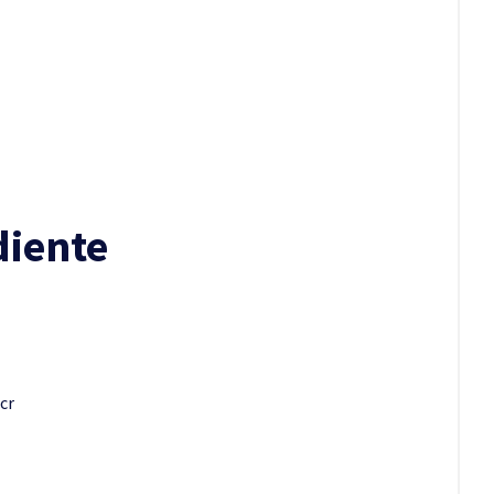
diente
cr