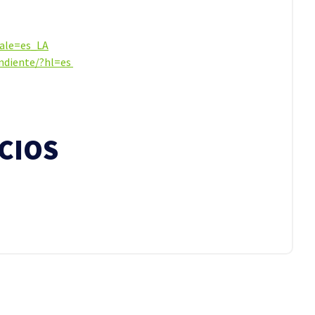
cale=es_LA
ndiente/?hl=es
CIOS