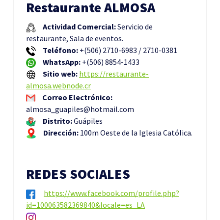
Restaurante ALMOSA
Actividad Comercial:
Servicio de
restaurante, Sala de eventos.
Teléfono:
+(506) 2710-6983 / 2710-0381
WhatsApp:
+(
506) 8854-1433
Sitio web:
https://restaurante-
almosa.webnode.cr
Correo Electrónico:
almosa_guapiles@hotmail.com
Distrito:
Guápiles
Dirección:
100m Oeste de la Iglesia Católica.
REDES SOCIALES
https://www.facebook.com/profile.php?
id=100063582369840&locale=es_LA