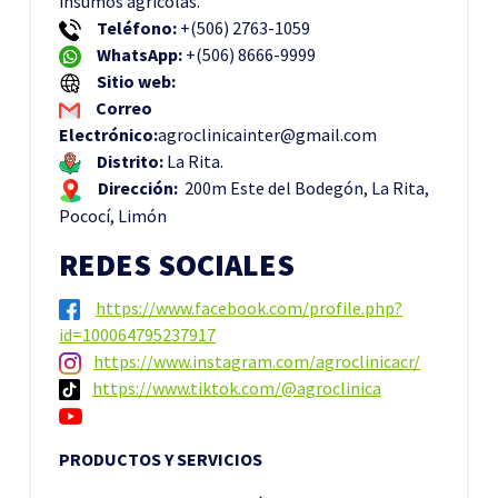
insumos agrícolas.
Teléfono:
+(506) 2763-1059
WhatsApp:
+(506) 8666-9999
Sitio web:
Correo
Electrónico:
agroclinicainter@gmail.com
Distrito:
La Rita.
Dirección:
200m Este del Bodegón, La Rita,
Pococí, Limón
REDES SOCIALES
https://www.facebook.com/profile.php?
id=100064795237917
https://www.instagram.com/agroclinicacr/
https://www.tiktok.com/@agroclinica
PRODUCTOS Y SERVICIOS