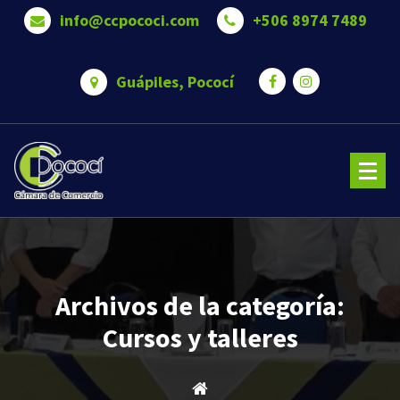
Saltar
info@ccpococi.com
+506 8974 7489
al
contenido
Guápiles, Pococí
Cámara de Comercio de Pococí es una Somos una organización que trabaja para brindar bienestar 
oportunidades a nuestros asociados.
Archivos de la categoría:
Cursos y talleres