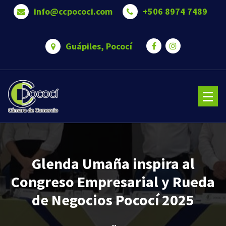
Saltar
info@ccpococi.com
+506 8974 7489
al
contenido
Guápiles, Pococí
Cámara de Comercio de Pococí es una Somos una organización que trabaja para brindar bienestar 
oportunidades a nuestros asociados.
Glenda Umaña inspira al
Congreso Empresarial y Rueda
de Negocios Pococí 2025