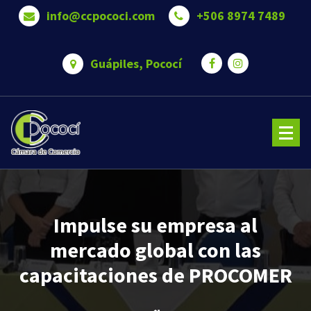
Saltar
info@ccpococi.com
+506 8974 7489
al
contenido
Guápiles, Pococí
Cámara de Comercio de Pococí es una Somos una organización que trabaja para brindar bienestar 
oportunidades a nuestros asociados.
Impulse su empresa al
mercado global con las
capacitaciones de PROCOMER