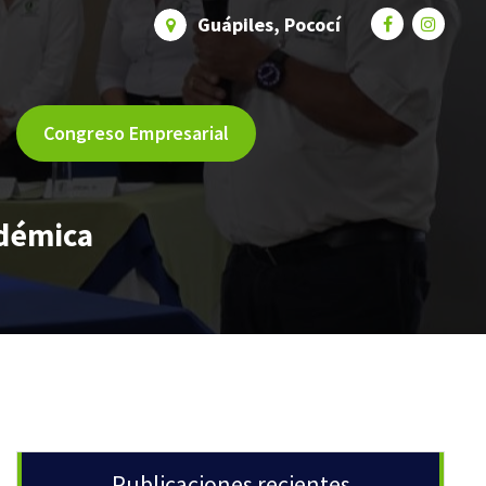
Guápiles, Pococí
Congreso Empresarial
adémica
Publicaciones recientes