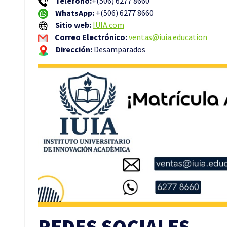
Teléfono:
+(506) 6277 8660
WhatsApp:
+(506) 6277 8660
Sitio web:
IUIA.com
Correo Electrónico:
ventas@iuia.education
Dirección:
Desamparados