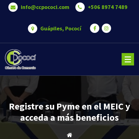
Saltar
info@ccpococi.com
+506 8974 7489
al
contenido
Guápiles, Pococí
Cámara de Comercio de Pococí es una Somos una organización que trabaja para brindar bienestar 
oportunidades a nuestros asociados.
Registre su Pyme en el MEIC y
acceda a más beneficios