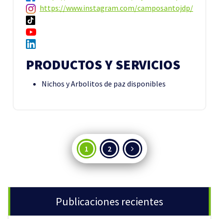
https://www.instagram.com/camposantojdp/
PRODUCTOS Y SERVICIOS
Nichos y Arbolitos de paz disponibles
Paginación
1
2
de
entradas
Publicaciones recientes