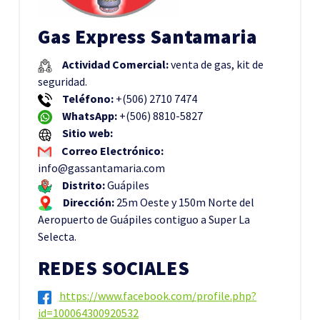
Gas Express Santamaria
Actividad Comercial:
venta de gas, kit de
seguridad.
Teléfono:
+(506) 2710 7474
WhatsApp:
+(506) 8810-5827
Sitio web:
Correo Electrónico:
info@gassantamaria.com
Distrito:
Guápiles
Dirección:
25m Oeste y 150m Norte del
Aeropuerto de Guápiles contiguo a Super La
Selecta.
REDES SOCIALES
https://www.facebook.com/profile.php?
id=100064300920532